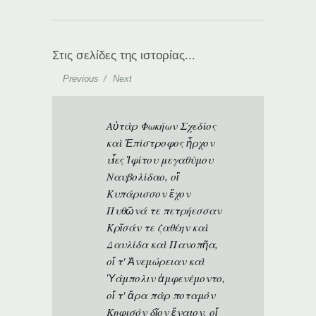
Στις σελίδες της ιστορίας...
Previous
Next
Αὐτὰρ Φωκήων Σχεδίος
καὶ Ἐπίστροφος ἦρχον
υἷες Ἰφίτου μεγαθύμου
Ναυβολίδαο, οἳ
Κυπάρισσον ἔχον
Πυθῶνά τε πετρήεσσαν
Κρῖσάν τε ζαθέην καὶ
Δαυλίδα καὶ Πανοπῆα,
οἵ τ' Ἀνεμώρειαν καὶ
Ὑάμπολιν ἀμφενέμοντο,
οἵ τ' ἄρα πὰρ ποταμὸν
Κηφισὸν δῖον ἔναιον, οἵ