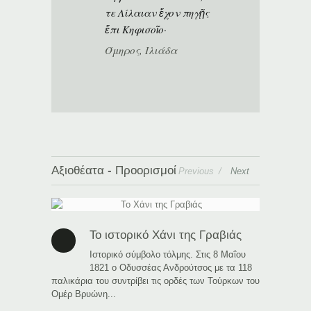
τε Λίλαιαν ἔχον πηγῇς
ἔπι Κηφισοῖο·
Όμηρος, Ιλιάδα
Αξιοθέατα
-
Προορισμοί
Previous
Next
Το ιστορικό Χάνι της Γραβιάς
Πα
Ιστορικό σύμβολο τόλμης. Στις 8 Μαΐου
Tρί
1821 ο Οδυσσέας Ανδρούτσος με τα 118
νά
παλικάρια του συντρίβει τις ορδές των Τούρκων του
κεντρικό κλί
Ομέρ Βρυώνη...
μήκος των κι