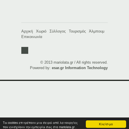
Αρχική
Χωριό
Σύλλογος
Τουρισμός
Άλμπουμ
Επικοινωνία
© 2013 mariolata.gr / All rights reserved.
Powered by:
esar.gr Information Technology
Τα cookies επιτρέπουν μια σειρά από λειτουργίες
Κλείσιμο
που ενισχύουν την εμπειρία σας στο mariolata.gr .